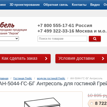
рике
3D проектирование
Обратная связь
Контакты
Видео
О
бель
+7 800 555-17-61
Россия
 продаже продукции
+7 499 322-33-16 Москва и м.о.
ания "Лером"
Как сделать заказ
Условия доставки
лавная
   /   
Гостиная Грейс
   /   
модули гостиной Грейс
   /   АН-5044-ГС-БГ Антресоль
АН-5044-ГС-БГ Антресоль для гостиной Гре
10 895 р
8 722