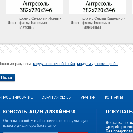
корпус Снежный Ясень -
корпус Серый Кашемир -
Цвет
фасад Кашемир
Цвет
фасад Кашемир
Матовый
Глянцевый
Похожие разделы:
модули гостиной Грейс
,
модули детская Грейс
Назад
D ПРОЕКТИРОВАНИЕ
ОБРАТНАЯ СВЯЗЬ
ГАРАНТИЯ
КОНТАКТЫ
КОНСУЛЬТАЦИЯ ДИЗАЙНЕРА:
ПОКУПАТЬ
Оставьте свой E-mail и получите консультацию
Доставка по в
нашего дизайнера бесплатно
Средний срок исп
Без предоплат