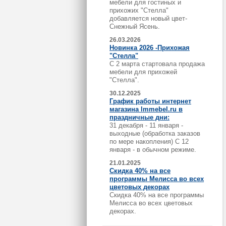
мебели для гостиных и
прихожих "Стелла"
добавляется новый цвет-
Снежный Ясень.
26.03.2026
Новинка 2026 -Прихожая
"Стелла"
С 2 марта стартовала продажа
мебели для прихожей
"Стелла".
30.12.2025
График работы интернет
магазина lmmebel.ru в
праздничные дни:
31 декабря - 11 января -
выходные (обработка заказов
по мере накопления) С 12
января - в обычном режиме.
21.01.2025
Скидка 40% на все
программы Мелисса во всех
цветовых декорах
Скидка 40% на все программы
Мелисса во всех цветовых
декорах.