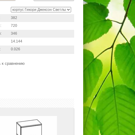
:
382
:
720
:
346
14.144
:
0.026
 к сравнению