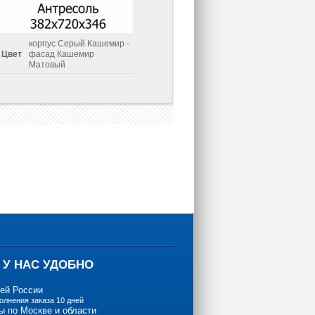
корпус Серый Кашемир -
Цвет
фасад Кашемир
Матовый
 У НАС УДОБНО
сей России
олнения заказа 10 дней
ы по Москве и области